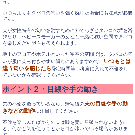
う。
いつもよりもタバコの匂いを強く感じた場合にも注意が必要
です。
夫が女性特有の匂いを消すために外でわざとタバコの煙を浴
びたり、ヘビースモーカーの女性と一緒に狭い空間でタバコ
を楽しんだ可能性も考えられます。
地下のフロアやホテルといった密室の空間では、タバコの匂
いつもとは
いが服に染み付きやすい傾向にありますので、
違う匂いを感じたら
帰宅時間等も考慮に入れて不倫をし
ていないかを確認してください。
ポイント２・目線や手の動き
夫の目線や手の動
夫の不倫を疑っているなら、帰宅後の
きなどの動作
に注目してください。
不倫を楽しんだばかりの夫は嘘を妻に見破られないように
と、何かと気を使うことから目が泳いでいる場合がありま
す。