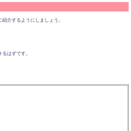
に紹介するようにしましょう。
きるはずです。