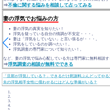
⇒
不倫に関する悩みを相談して占ってみる
妻の浮気でお悩みの方
妻の浮気の真実を知りたい！
浮気を疑っている自分の情調が不安定・・・。
妻は「浮気をしていない」と言い張るが・・・。
浮気をしているのか調べたい！。
浮気調査の専門家について知りたい！。
など、妻の浮気で悩み心配している方は専門家に無料相談す
⇒
浮気調査の相談が無料でできる
「旦那が浮気している？」できるだけ慰謝料ぶんどってやる
夫の浮気相手女性に償わせるにはどんな準備がいる？