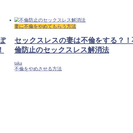
妻に不倫をやめてもらう方法
ぽ
セックスレスの妻は不倫をする？！
！
倫防止のセックスレス解消法
taka
不倫をやめさせる方法