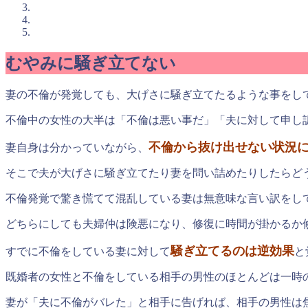
むやみに騒ぎ立てない
妻の不倫が発覚しても、大げさに騒ぎ立てたるような事をし
不倫中の女性の大半は「不倫は悪い事だ」「夫に対して申し
不倫から抜け出せない状況
妻自身は分かっていながら、
そこで夫が大げさに騒ぎ立てたり妻を問い詰めたりしたらど
不倫発覚で驚き慌てて混乱している妻は無意味な言い訳をし
どちらにしても夫婦仲は険悪になり、修復に時間が掛かるか
騒ぎ立てるのは逆効果
すでに不倫をしている妻に対して
と
既婚者の女性と不倫をしている相手の男性のほとんどは一時
妻が「夫に不倫がバレた」と相手に告げれば、相手の男性は