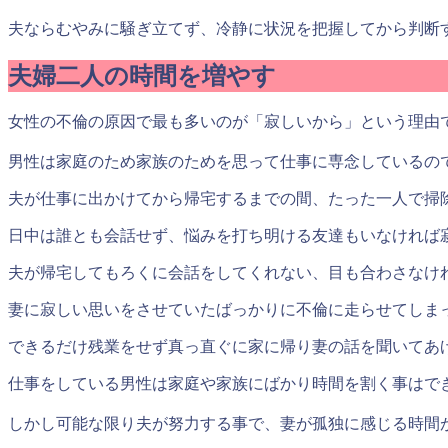
夫ならむやみに騒ぎ立てず、冷静に状況を把握してから判断
夫婦二人の時間を増やす
女性の不倫の原因で最も多いのが「寂しいから」という理由
男性は家庭のため家族のためを思って仕事に専念しているの
夫が仕事に出かけてから帰宅するまでの間、たった一人で掃
日中は誰とも会話せず、悩みを打ち明ける友達もいなければ
夫が帰宅してもろくに会話をしてくれない、目も合わさなけ
妻に寂しい思いをさせていたばっかりに不倫に走らせてしま
できるだけ残業をせず真っ直ぐに家に帰り妻の話を聞いてあ
仕事をしている男性は家庭や家族にばかり時間を割く事はで
しかし可能な限り夫が努力する事で、妻が孤独に感じる時間