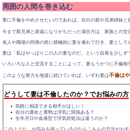
周囲の人間を巻き込む
妻に不倫をやめさせたいのであれば、自分の親や兄弟姉妹と
今まで親兄弟と疎遠になりがちだった場合方は、家族との交
友人や職場の同僚の前に積極的に妻を連れて行き、妻として
妻は「私はやっぱりこの人の妻なのだ」という自覚を少しず
いろいろな人と交流することによって、妻もうかつに不倫相
不倫はや
このような努力を地道に続けていれば、いずれ妻は
どうして妻は不倫したのか？でお悩みの方
気軽に相談できる相手がほしい！
自分の運命と運勢は浮気に関係ある？
生年月日や血液型で浮気対処法は違うのか？
このような、お悩みを持っているのならこちらの方法がおす