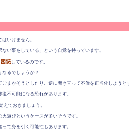
てはいけません。
訳ない事をしている」という自覚を持っています。
に困惑
しているのです。
うなるでしょうか？
てごまかそうとしたり、逆に開き直って不倫を正当化しようと
修復不可能になる恐れがあります。
覚えておきましょう。
の火遊びというケースが多いそうです。
焦って身を引く可能性もあります。