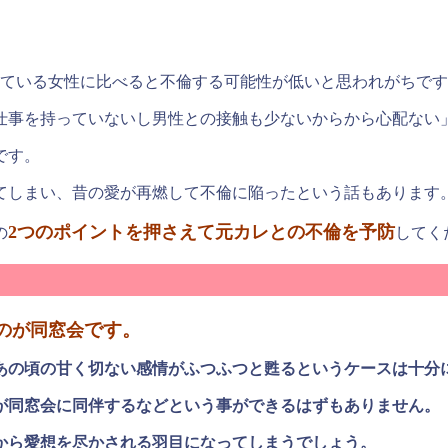
いている女性に比べると不倫する可能性が低いと思われがちで
仕事を持っていないし男性との接触も少ないからから心配ない
です。
てしまい、昔の愛が再燃して不倫に陥ったという話もあります
2つのポイントを押さえて元カレとの不倫を予防
の
してく
です。
のが同窓会
あの頃の甘く切ない感情がふつふつと甦るというケースは十分
が同窓会に同伴するなどという事ができるはずもありません。
から愛想を尽かされる羽目になってしまうでしょう。