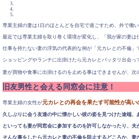
専業主婦の妻は1日のほとんどを自宅で過ごすため、外で働
最近では専業主婦を取り巻く環境が変化し、「我が家の妻は
仕事を持たない妻の浮気の代表的な例が「元カレとの不倫」
ショッピングやランチに出掛けたら元カレとバッタリ出会っ
妻が買物や食事に出掛けるのを止める事はできませんが、次
旧友男性と会える同窓会に注意！
元カレとの再会を果たす可能性が高い
専業主婦の女性が
久しぶりに会う友達の中に懐かしい彼の姿を見つけた途端、
といっても妻が同窓会に参加するのを許可しなかったり、夫
そんな事をしたら元カレと妻の不倫を阻止するどころか、妻