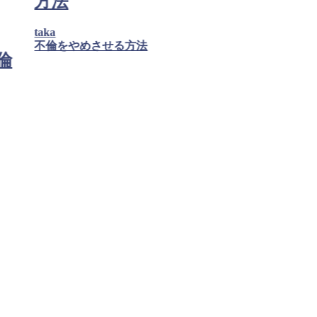
方法
taka
不倫をやめさせる方法
倫