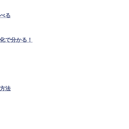
べる
化で分かる！
方法