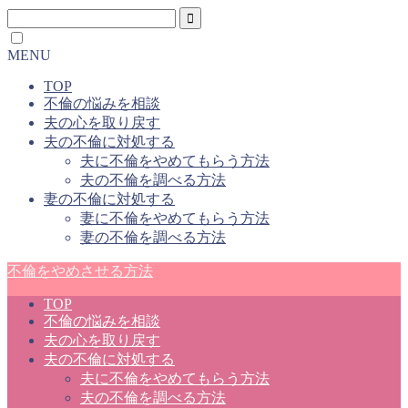
MENU
TOP
不倫の悩みを相談
夫の心を取り戻す
夫の不倫に対処する
夫に不倫をやめてもらう方法
夫の不倫を調べる方法
妻の不倫に対処する
妻に不倫をやめてもらう方法
妻の不倫を調べる方法
不倫をやめさせる方法
TOP
不倫の悩みを相談
夫の心を取り戻す
夫の不倫に対処する
夫に不倫をやめてもらう方法
夫の不倫を調べる方法