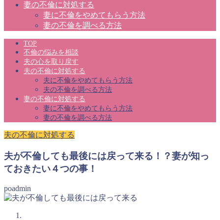
妻の不倫に対処する
妻に不倫をやめてもらう方法
妻の不倫を調べる方法
TOP
不倫の悩みを相談
夫の心を取り戻す
夫の不倫に対処する
夫に不倫をやめてもらう方法
夫の不倫を調べる方法
妻の不倫に対処する
妻に不倫をやめてもらう方法
妻の不倫を調べる方法
夫の不倫に対処する
夫が不倫しても最後には戻って来る！？妻が知っ
ておきたい４つの事！
poadmin