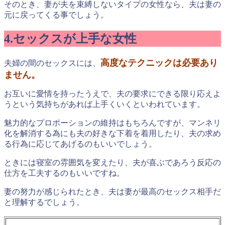
そのとき、妻が夫を束縛しないタイプの女性なら、夫は妻の
元に戻ってくる事でしょう。
4.セックスが上手な女性
高度なテクニックは必要あり
夫婦の間のセックスには、
ません。
お互いに愛情を持ったうえで、夫の要求にできる限り応えよ
うという気持ちがあれば上手くいくといわれています。
魅力的なプロポーションの維持はもちろんですが、マンネリ
化を解消する為にも夫の好きな下着を着用したり、夫の求め
る行為に応じてあげるのもいいでしょう。
ときには寝室の雰囲気を変えたり、夫が喜ぶであろう反応の
仕方を工夫するのもいいですね。
妻の努力が感じられたとき、夫は妻が最高のセックス相手だ
と理解するでしょう。