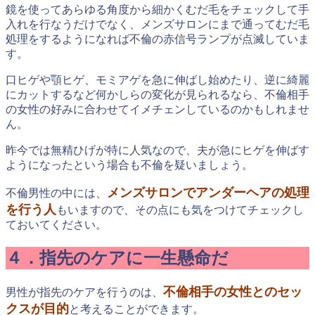
鏡を使ってあらゆる角度から細かくむだ毛をチェックして手
入れを行なうだけでなく、メンズサロンにまで通ってむだ毛
処理をするようになれば不倫の赤信号ランプが点滅していま
す。
口ヒゲや顎ヒゲ、モミアゲを急に伸ばし始めたり、逆に綺麗
にカットするなど何かしらの変化が見られるなら、不倫相手
の女性の好みに合わせてイメチェンしているのかもしれませ
ん。
昨今では無精ひげが特に人気なので、夫が急にヒゲを伸ばす
ようになったという場合も不倫を疑いましょう。
メンズサロンでアンダーヘアの処理
不倫男性の中には、
を行う人
もいますので、その点にも気をつけてチェックし
ておいてください。
４．指先のケアに一生懸命だ
不倫相手の女性とのセッ
男性が指先のケアを行うのは、
クスが目的
と考えることができます。